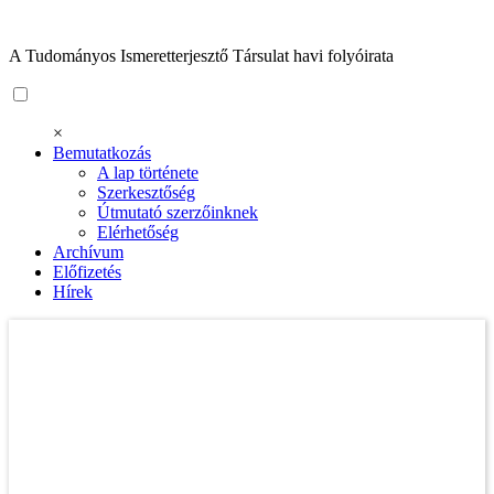
A Tudományos Ismeretterjesztő Társulat havi folyóirata
×
Bemutatkozás
A lap története
Szerkesztőség
Útmutató szerzőinknek
Elérhetőség
Archívum
Előfizetés
Hírek