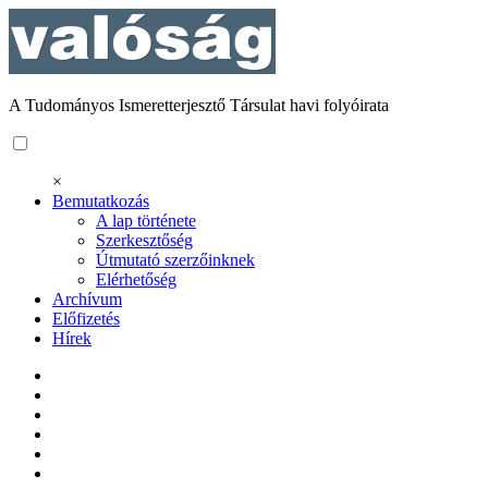
A Tudományos Ismeretterjesztő Társulat havi folyóirata
×
Bemutatkozás
A lap története
Szerkesztőség
Útmutató szerzőinknek
Elérhetőség
Archívum
Előfizetés
Hírek