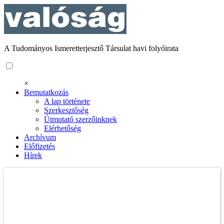
A Tudományos Ismeretterjesztő Társulat havi folyóirata
×
Bemutatkozás
A lap története
Szerkesztőség
Útmutató szerzőinknek
Elérhetőség
Archívum
Előfizetés
Hírek