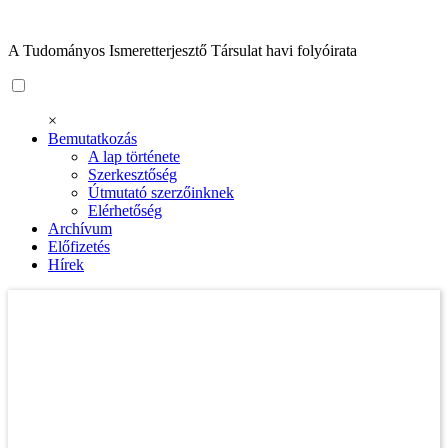
A Tudományos Ismeretterjesztő Társulat havi folyóirata
×
Bemutatkozás
A lap története
Szerkesztőség
Útmutató szerzőinknek
Elérhetőség
Archívum
Előfizetés
Hírek