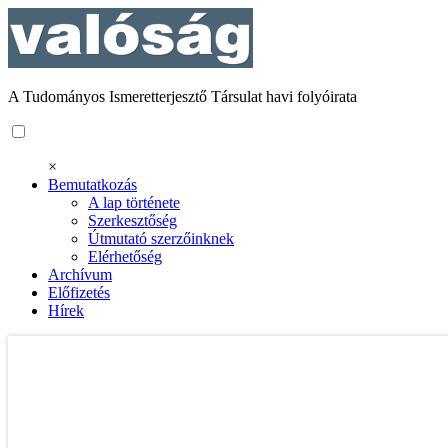
A Tudományos Ismeretterjesztő Társulat havi folyóirata
×
Bemutatkozás
A lap története
Szerkesztőség
Útmutató szerzőinknek
Elérhetőség
Archívum
Előfizetés
Hírek